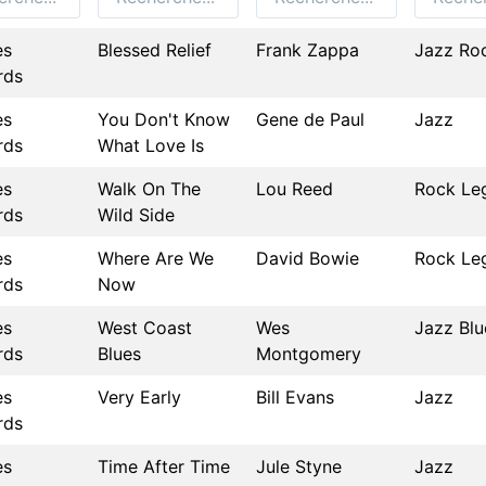
es
Blessed Relief
Frank Zappa
Jazz Ro
rds
es
You Don't Know
Gene de Paul
Jazz
rds
What Love Is
es
Walk On The
Lou Reed
Rock Le
rds
Wild Side
es
Where Are We
David Bowie
Rock Le
rds
Now
es
West Coast
Wes
Jazz Blu
rds
Blues
Montgomery
es
Very Early
Bill Evans
Jazz
rds
es
Time After Time
Jule Styne
Jazz