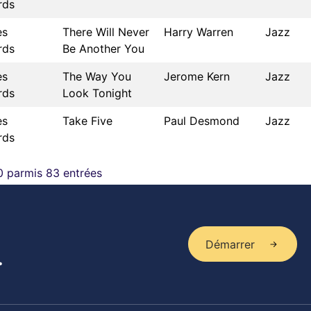
rds
es
There Will Never
Harry Warren
Jazz
rds
Be Another You
es
The Way You
Jerome Kern
Jazz
rds
Look Tonight
es
Take Five
Paul Desmond
Jazz
rds
0 parmis 83 entrées
Démarrer
.