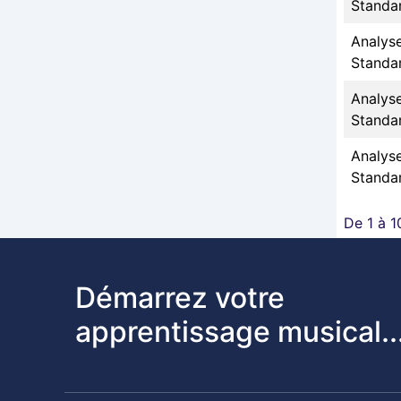
Standa
Analys
Standa
Analys
Standa
Analys
Standa
De 1 à 1
Démarrez votre
apprentissage musical..