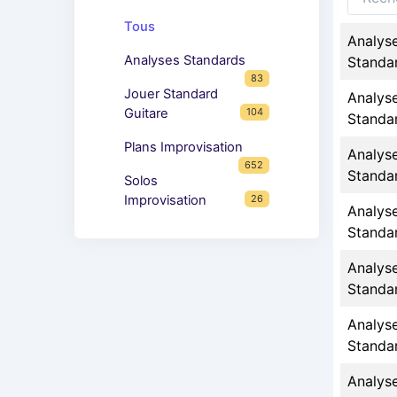
Tous
Analys
Analyses Standards
Standa
83
Jouer Standard
Analys
104
Guitare
Standa
Plans Improvisation
Analys
652
Standa
Solos
26
Improvisation
Analys
Standa
Analys
Standa
Analys
Standa
Analys