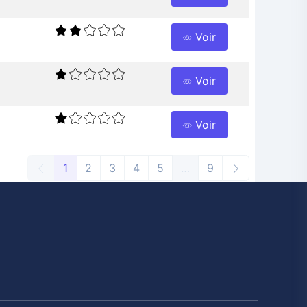
Voir
Voir
Voir
1
2
3
4
5
…
9