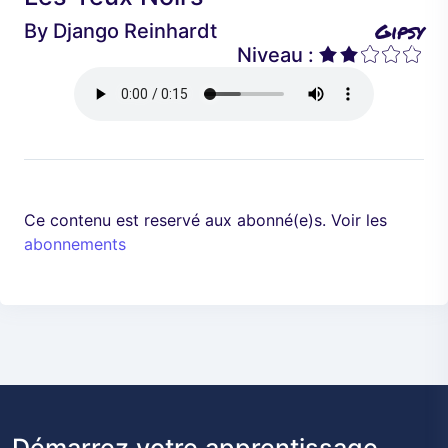
é
a
Gipsy
By
Django Reinhardt
d
n
Niveau :
e
t
n
t
Ce contenu est reservé aux abonné(e)s. Voir les
abonnements