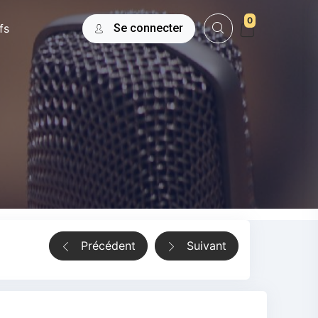
0
fs
Se connecter
Précédent
Suivant