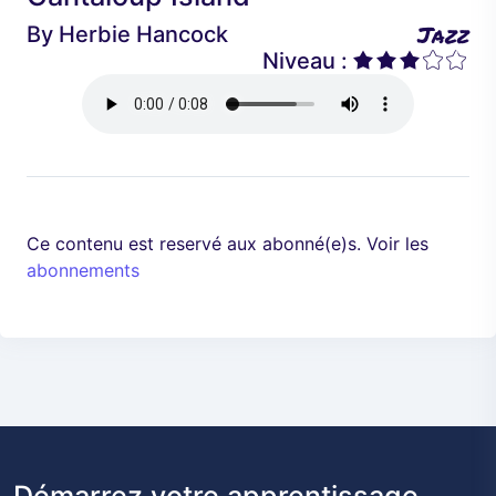
é
a
Jazz
By
Herbie Hancock
d
n
Niveau :
e
t
n
t
Ce contenu est reservé aux abonné(e)s. Voir les
abonnements