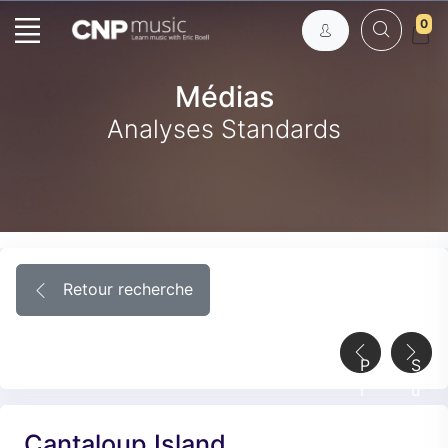
0
Médias
Analyses Standards
Retour recherche
P
S
r
u
é
i
Cantaloup Island
c
v