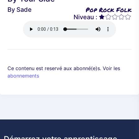
é
a
Pop Rock Folk
By
Sade
d
n
Niveau :
e
t
n
t
Ce contenu est reservé aux abonné(e)s. Voir les
abonnements