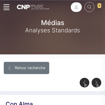
0
Médias
Analyses Standards
Retour recherche
P
S
r
u
é
i
Con Alma
c
v