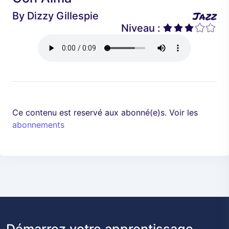
é
a
Jazz
By
Dizzy Gillespie
d
n
Niveau :
e
t
n
t
Ce contenu est reservé aux abonné(e)s. Voir les
abonnements