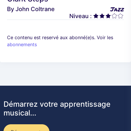
é
a
Jazz
By
John Coltrane
d
n
Niveau :
e
t
n
t
Ce contenu est reservé aux abonné(e)s. Voir les
abonnements
Démarrez votre apprentissage
musical...