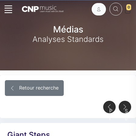
0
Médias
Analyses Standards
Retour recherche
P
S
r
u
é
i
Giant Steps
c
v