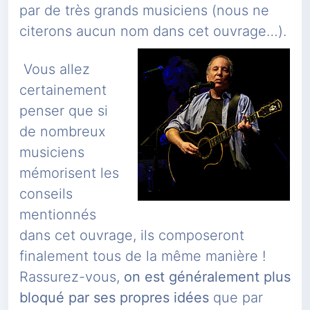
par de très grands musiciens (nous ne
citerons aucun nom dans cet ouvrage…).
Vous allez
certainement
penser que si
de nombreux
musiciens
mémorisent les
conseils
mentionnés
dans cet ouvrage, ils composeront
finalement tous de la même manière !
Rassurez-vous,
on est généralement plus
bloqué par ses propres idées
que par