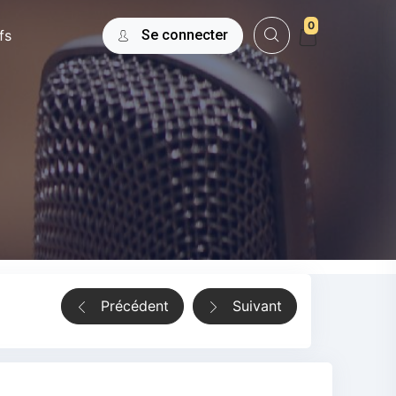
0
fs
Se connecter
Précédent
Suivant