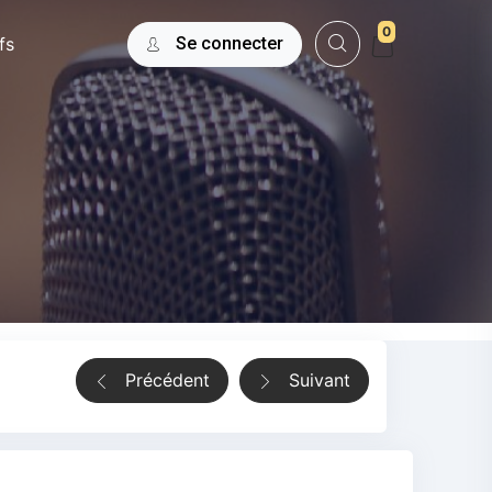
0
fs
Se connecter
Précédent
Suivant