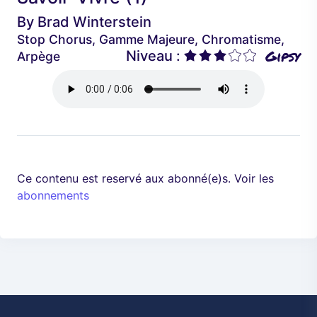
é
a
By
Brad Winterstein
d
n
Stop Chorus, Gamme Majeure, Chromatisme,
e
t
Gipsy
Niveau :
Arpège
n
t
Ce contenu est reservé aux abonné(e)s. Voir les
abonnements