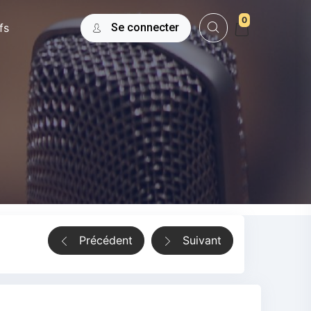
0
fs
Se connecter
Précédent
Suivant