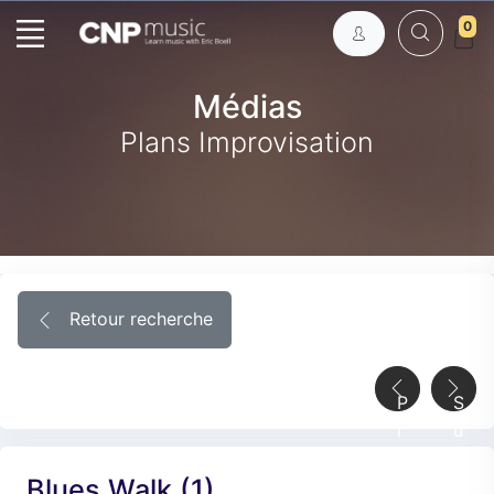
0
Médias
Plans Improvisation
Retour recherche
P
S
r
u
é
i
Blues Walk (1)
c
v