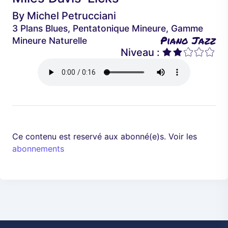
é
a
By
Michel Petrucciani
d
n
3 Plans Blues, Pentatonique Mineure, Gamme
e
t
Piano Jazz
Mineure Naturelle
n
Niveau :
t
Ce contenu est reservé aux abonné(e)s. Voir les
abonnements