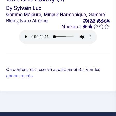
é
a
By
Sylvain Luc
d
n
Gamme Majeure, Mineur Harmonique, Gamme
e
t
Jazz Rock
Blues, Note Altérée
n
Niveau :
t
Ce contenu est reservé aux abonné(e)s. Voir les
abonnements