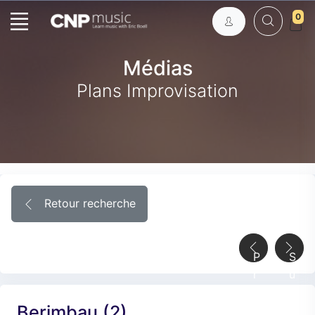
0
Médias
Plans Improvisation
Retour recherche
P
S
r
u
é
i
Berimbau (2)
c
v