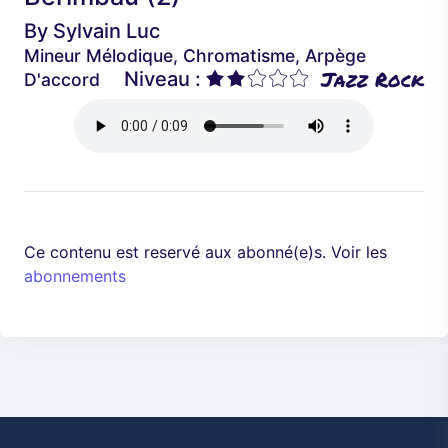
é
a
By
Sylvain Luc
d
n
Mineur Mélodique, Chromatisme, Arpège
e
t
Jazz Rock
Niveau :
D'accord
n
t
Ce contenu est reservé aux abonné(e)s. Voir les
abonnements