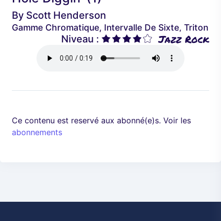
é
a
By
Scott Henderson
d
n
Gamme Chromatique, Intervalle De Sixte, Triton
e
t
Jazz Rock
Niveau :
n
t
Ce contenu est reservé aux abonné(e)s. Voir les
abonnements