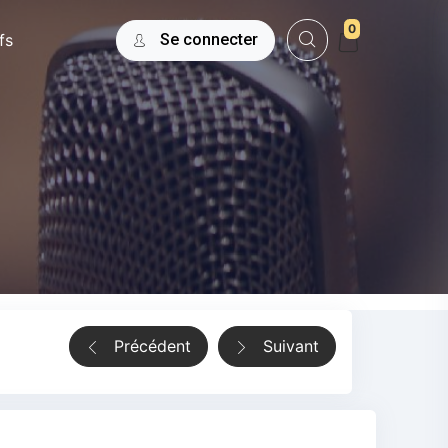
0
fs
Se connecter
Précédent
Suivant