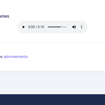
ismes
les
abonnements