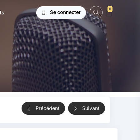
0
fs
Se connecter
Précédent
Suivant