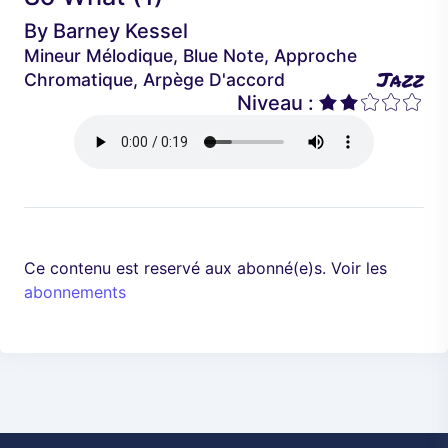
é
a
By
Barney Kessel
d
n
Mineur Mélodique, Blue Note, Approche
e
t
Jazz
Chromatique, Arpège D'accord
n
Niveau :
t
Ce contenu est reservé aux abonné(e)s. Voir les
abonnements