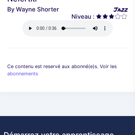
é
a
Jazz
By
Wayne Shorter
d
n
Niveau :
e
t
n
t
Ce contenu est reservé aux abonné(e)s. Voir les
abonnements