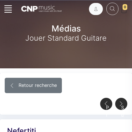
0
Médias
Jouer Standard Guitare
Retour recherche
P
S
r
u
é
i
Nefertiti
c
v