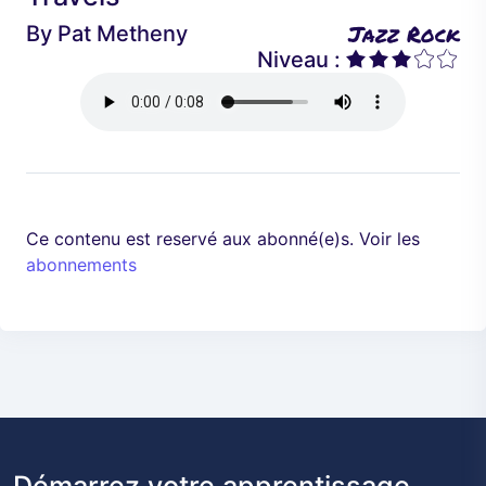
é
a
Jazz Rock
By
Pat Metheny
d
n
Niveau :
e
t
n
t
Ce contenu est reservé aux abonné(e)s. Voir les
abonnements