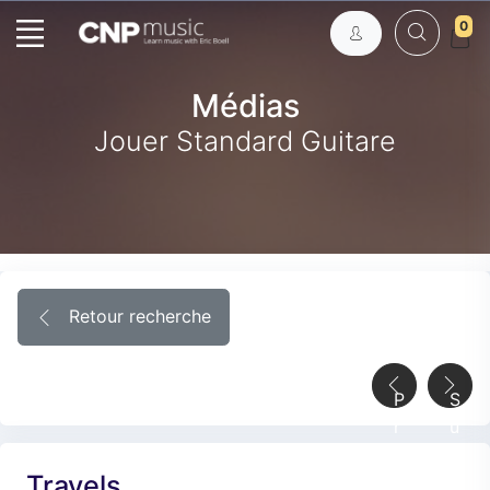
0
Médias
Jouer Standard Guitare
Retour recherche
P
S
r
u
é
i
Travels
c
v