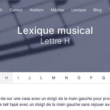
il
Cursus
Ateliers
Médias
Lexique
Blog
Lexique musical
Lettre H
H
I
J
L
M
N
O
P
Q
rde sur une case avec un doigt de la main gauche pour prod
 le la# tapé avec un doigt de la main gauche sans rejouer av