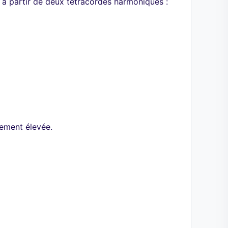
t à partir de deux tétracordes harmoniques :
rement élevée.