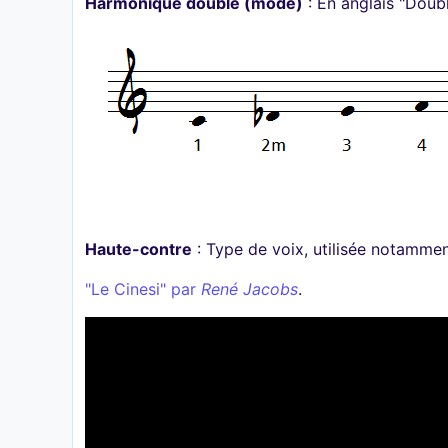
Harmonique double (mode)
: En anglais "Doubl
Haute-contre
: Type de voix, utilisée notammen
"Le Cinesi" par
René Jacobs
.