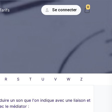
0
Tarifs
Se connecter
R
S
T
U
V
W
Z
uire un son que l'on indique avec une liaison et
ec le médiator :