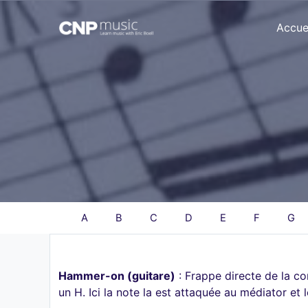
Accue
A
B
C
D
E
F
G
Hammer-on (guitare)
: Frappe directe de la co
un H. Ici la note la est attaquée au médiator et