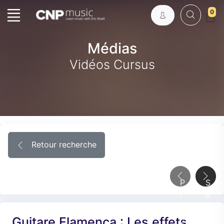
0
Médias
Vidéos Cursus
Retour recherche
P
S
r
u
é
i
Guitare Flamenca : Les effets
c
v