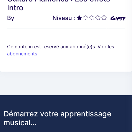
é
a
Intro
d
n
Gipsy
By
Niveau :
e
t
n
t
Ce contenu est reservé aux abonné(e)s. Voir les
abonnements
Démarrez votre apprentissage
musical...