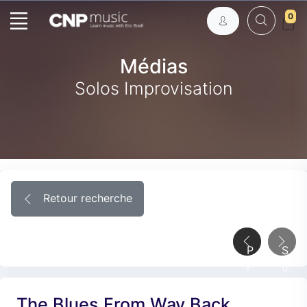
0
Médias
Solos Improvisation
Retour recherche
P
S
r
u
é
i
The Blues From Way Back
c
v