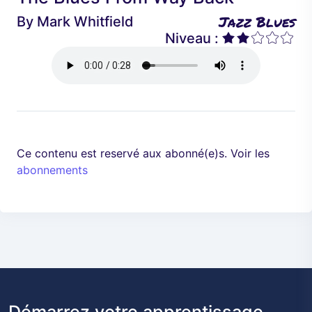
é
a
Jazz Blues
By
Mark Whitfield
d
n
Niveau :
e
t
n
t
Ce contenu est reservé aux abonné(e)s. Voir les
abonnements