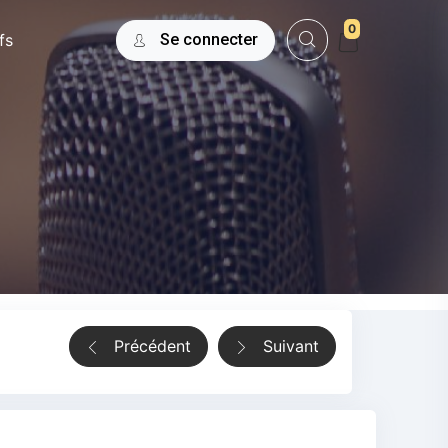
0
fs
Se connecter
Précédent
Suivant