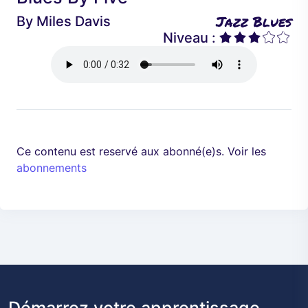
é
a
Jazz Blues
By
Miles Davis
d
n
Niveau :
e
t
n
t
Ce contenu est reservé aux abonné(e)s. Voir les
abonnements