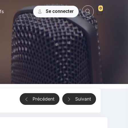
0
fs
Se connecter
Précédent
Suivant