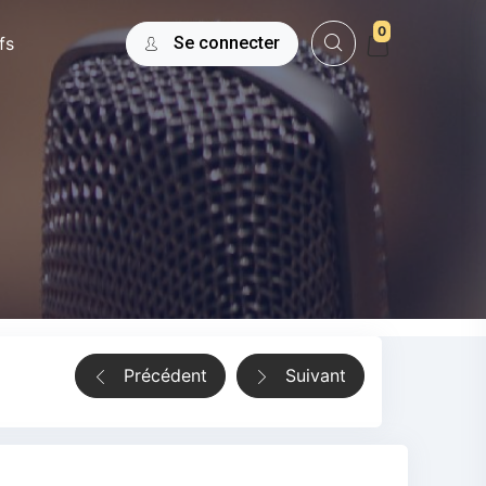
0
fs
Se connecter
Précédent
Suivant