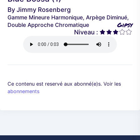
é
a
By
Jimmy Rosenberg
d
n
Gamme Mineure Harmonique, Arpège Diminué,
e
t
Gipsy
Double Approche Chromatique
n
Niveau :
t
Ce contenu est reservé aux abonné(e)s. Voir les
abonnements