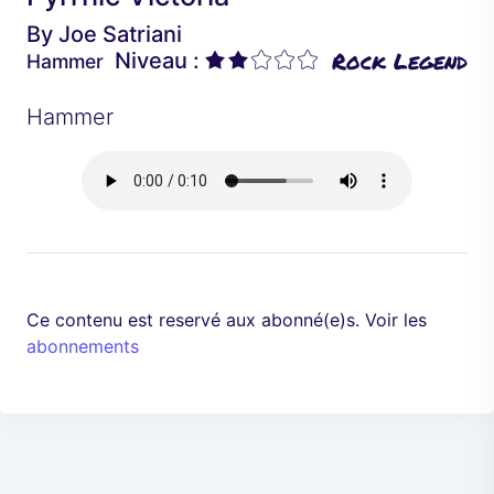
é
a
By
Joe Satriani
d
n
Rock Legend
Niveau :
Hammer
e
t
n
Hammer
t
Ce contenu est reservé aux abonné(e)s. Voir les
abonnements