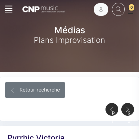
0
Médias
Plans Improvisation
Retour recherche
P
S
r
u
é
i
Pyrrhic Victoria
c
v