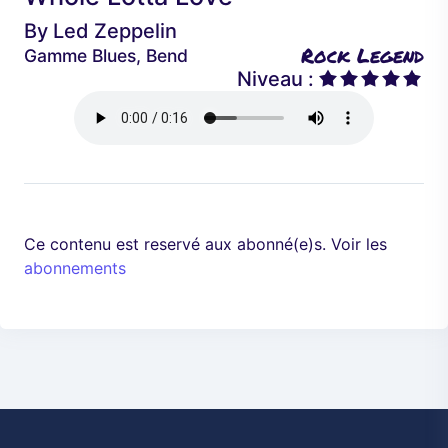
é
a
By
Led Zeppelin
d
n
Rock Legend
Gamme Blues, Bend
e
t
Niveau :
n
t
Ce contenu est reservé aux abonné(e)s. Voir les
abonnements