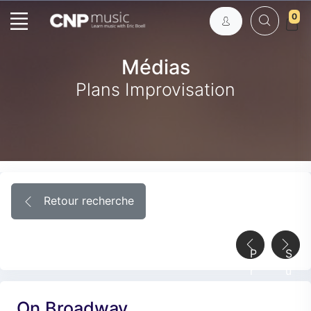
0
Médias
Plans Improvisation
Retour recherche
P
S
r
u
é
i
On Broadway
c
v