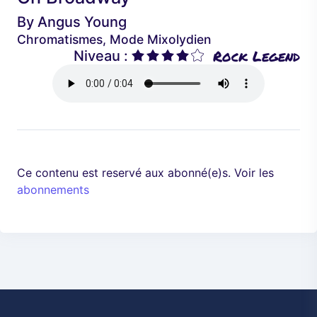
é
a
By
Angus Young
d
n
Chromatismes, Mode Mixolydien
e
t
Rock Legend
Niveau :
n
t
Ce contenu est reservé aux abonné(e)s. Voir les
abonnements