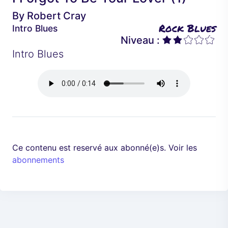
é
a
By
Robert Cray
d
n
Rock Blues
Intro Blues
e
t
Niveau :
n
Intro Blues
t
Ce contenu est reservé aux abonné(e)s. Voir les
abonnements