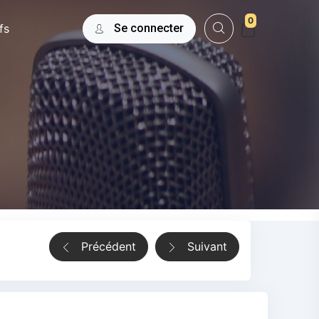
0
fs
Se connecter
Précédent
Suivant