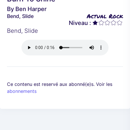
é
a
By
Ben Harper
d
n
Actual Rock
Bend, Slide
e
t
Niveau :
n
Bend, Slide
t
Ce contenu est reservé aux abonné(e)s. Voir les
abonnements