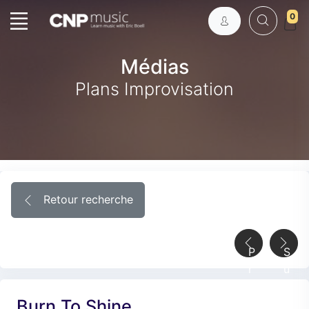
0
Médias
Plans Improvisation
Retour recherche
P
S
r
u
é
i
Burn To Shine
c
v