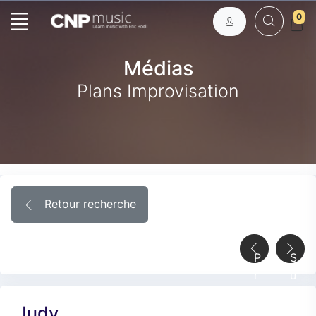
0
Médias
Plans Improvisation
Retour recherche
P
S
r
u
é
i
Judy
c
v