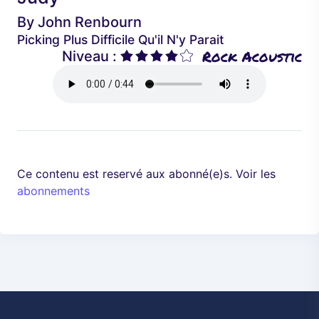
é
a
By
John Renbourn
d
n
Picking Plus Difficile Qu'il N'y Parait
e
t
Rock Acoustic
Niveau :
n
t
Ce contenu est reservé aux abonné(e)s. Voir les
abonnements