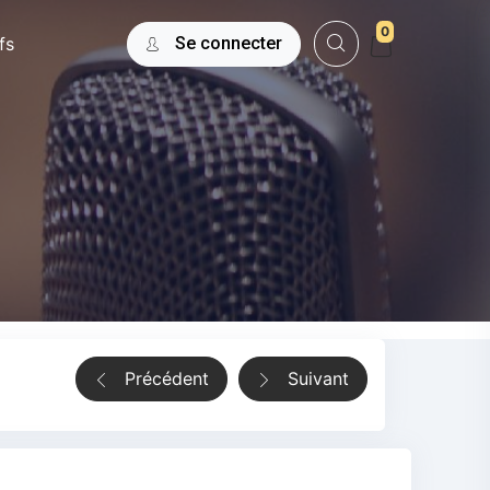
0
fs
Se connecter
Précédent
Suivant