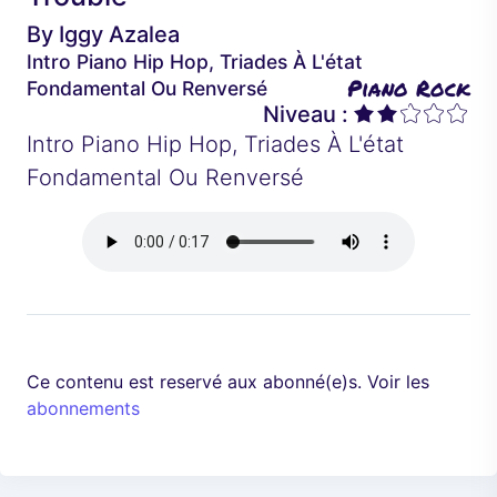
é
a
By
Iggy Azalea
d
n
Intro Piano Hip Hop, Triades À L'état
e
t
Piano Rock
Fondamental Ou Renversé
n
Niveau :
t
Intro Piano Hip Hop, Triades À L'état
Fondamental Ou Renversé
Ce contenu est reservé aux abonné(e)s. Voir les
abonnements