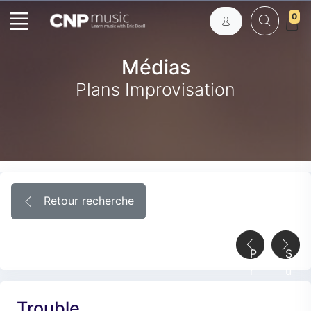
0
Médias
Plans Improvisation
Retour recherche
P
S
r
u
é
i
Trouble
c
v