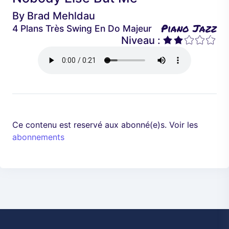
é
a
By
Brad Mehldau
d
n
Piano Jazz
4 Plans Très Swing En Do Majeur
e
t
Niveau :
n
t
Ce contenu est reservé aux abonné(e)s. Voir les
abonnements