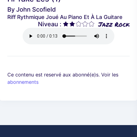
é
a
By
John Scofield
d
n
Riff Rythmique Joué Au Piano Et À La Guitare
e
t
Jazz Rock
Niveau :
n
t
Ce contenu est reservé aux abonné(e)s. Voir les
abonnements