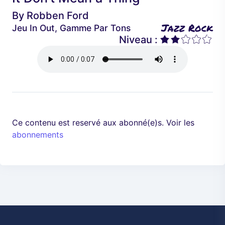
é
a
By
Robben Ford
d
n
Jazz Rock
Jeu In Out, Gamme Par Tons
e
t
Niveau :
n
t
Ce contenu est reservé aux abonné(e)s. Voir les
abonnements