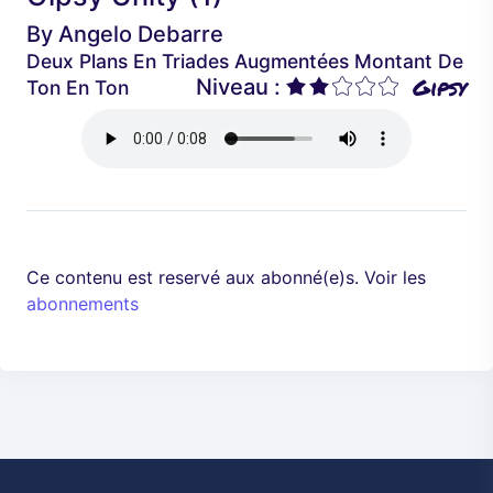
é
a
By
Angelo Debarre
d
n
Deux Plans En Triades Augmentées Montant De
e
t
Gipsy
Niveau :
Ton En Ton
n
t
Ce contenu est reservé aux abonné(e)s. Voir les
abonnements