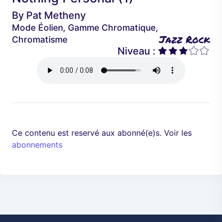
é
a
By
Pat Metheny
d
n
Mode Éolien, Gamme Chromatique,
e
t
Jazz Rock
Chromatisme
n
Niveau :
t
Ce contenu est reservé aux abonné(e)s. Voir les
abonnements