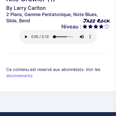
é
a
By
Larry Carlton
d
n
2 Plans, Gamme Pentatonique, Note Blues,
e
t
Jazz Rock
Slide, Bend
n
Niveau :
t
Ce contenu est reservé aux abonné(e)s. Voir les
abonnements