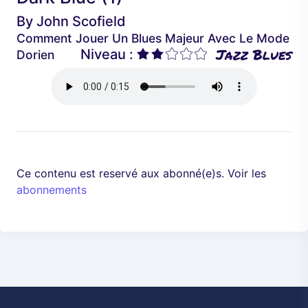
é
a
By
John Scofield
d
n
Comment Jouer Un Blues Majeur Avec Le Mode
e
t
Jazz Blues
Niveau :
Dorien
n
t
Ce contenu est reservé aux abonné(e)s. Voir les
abonnements