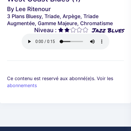
é
a
By
Lee Ritenour
d
n
3 Plans Bluesy, Triade, Arpège, Triade
e
t
Augmentée, Gamme Majeure, Chromatisme
n
Jazz Blues
Niveau :
t
Ce contenu est reservé aux abonné(e)s. Voir les
abonnements