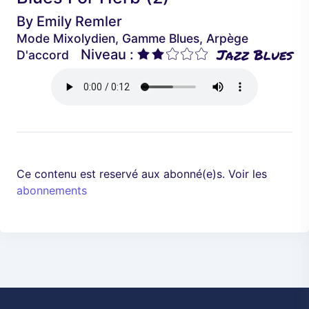
é
a
By
Emily Remler
d
n
Mode Mixolydien, Gamme Blues, Arpège
e
t
Jazz Blues
Niveau :
D'accord
n
t
Ce contenu est reservé aux abonné(e)s. Voir les
abonnements