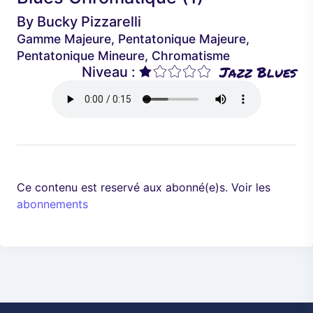
é
a
By
Bucky Pizzarelli
d
n
Gamme Majeure, Pentatonique Majeure,
e
t
Pentatonique Mineure, Chromatisme
n
Jazz Blues
Niveau :
t
Ce contenu est reservé aux abonné(e)s. Voir les
abonnements