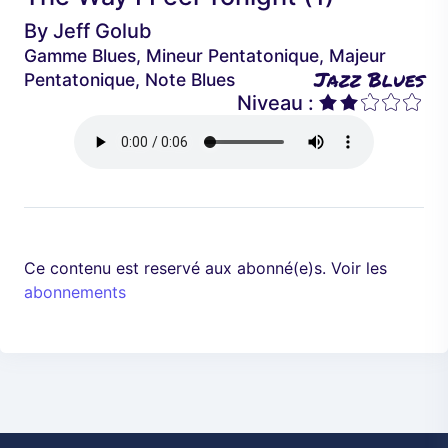
é
a
By
Jeff Golub
d
n
Gamme Blues, Mineur Pentatonique, Majeur
e
t
Jazz Blues
Pentatonique, Note Blues
n
Niveau :
t
Ce contenu est reservé aux abonné(e)s. Voir les
abonnements